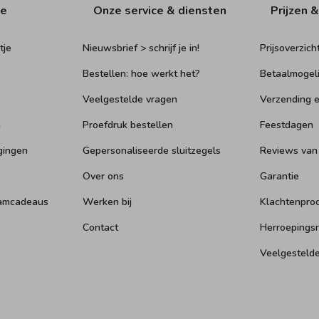
ie
Onze service & diensten
Prijzen &
tje
Nieuwsbrief > schrijf je in!
Prijsoverzich
Bestellen: hoe werkt het?
Betaalmogel
Veelgestelde vragen
Verzending e
n
Proefdruk bestellen
Feestdagen
gingen
Gepersonaliseerde sluitzegels
Reviews van
Over ons
Garantie
aamcadeaus
Werken bij
Klachtenpro
Contact
Herroepings
Veelgesteld