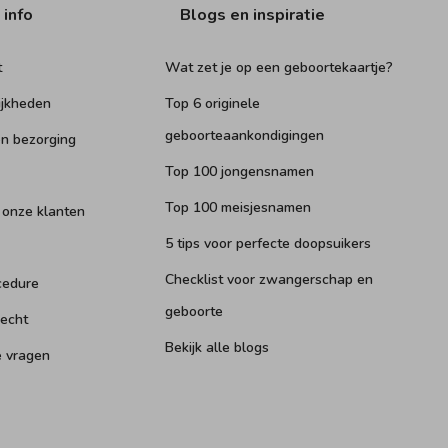
 info
Blogs en inspiratie
t
Wat zet je op een geboortekaartje?
ijkheden
Top 6 originele
geboorteaankondigingen
n bezorging
Top 100 jongensnamen
Top 100 meisjesnamen
 onze klanten
5 tips voor perfecte doopsuikers
Checklist voor zwangerschap en
cedure
geboorte
recht
Bekijk alle blogs
e vragen