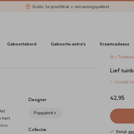
Gratis 1e proefdruk + verrassingspakket
Geboortebord
Geboorte-extra's
Kraamcadeaus
Tuinbor
Lief tuin
✨ Ontdek hie
42,95
Designer
Het
Poppybird
n hert
line
Collectie
Bekijk
on