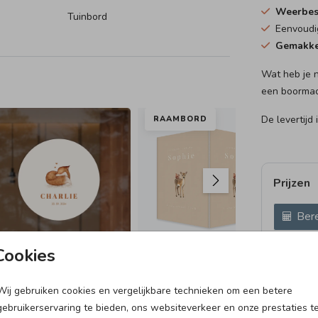
Weerbes
Tuinbord
Eenvoud
 waait,
Gemakke
Wat heb je 
een boormac
De levertijd
RAAMBORD
VL
Prijzen
Bere
40 × 60 c
Cookies
Wij gebruiken cookies en vergelijkbare technieken om een betere
VLAG
BE
gebruikerservaring te bieden, ons websiteverkeer en onze prestaties t