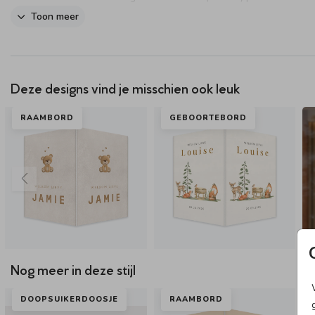
bevestigingsmateriaal. Deze kun je zelf vinden bij de bouwmarkt. Je
Toon meer
bevestigt het bord met schroeven aan de paal. Advies: Als het hard
zet het bord dan even binnen.
Dit product maakt onderdeel uit van
deze set
.
Deze designs vind je misschien ook leuk
RAAMBORD
GEBOORTEBORD
Nog meer in deze stijl
DOOPSUIKERDOOSJE
RAAMBORD