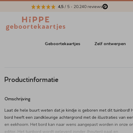
4,5
/ 5
-
20.240
reviews
Geboortekaartjes
Zelf ontwerpen
Productinformatie
Omschrijving
Laat de hele buurt weten dat je kindje is geboren met dit tuinbord! 
bord heeft een zandkleurige achtergrond met de illustraties van ee
en eekhoorn. Het bord kan naar wens aangepast worden in onze on
editor. Het tuinbord wordt geleverd zonder (houten) paal en