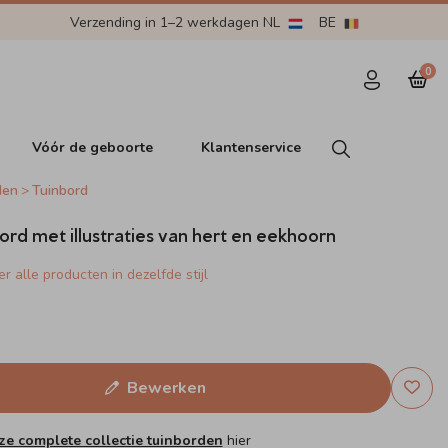
Verzending in 1–2 werkdagen NL
BE
0
Vóór de geboorte
Klantenservice
den
Tuinbord
bord met illustraties van hert en eekhoorn
r alle producten in dezelfde stijl
Bewerken
ze complete collectie tuinborden
hier