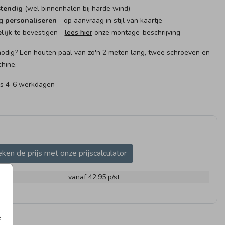
tendig
(wel binnenhalen bij harde wind)
ig
personaliseren
- op aanvraag in stijl van kaartje
lijk
te bevestigen -
lees hier
onze montage-beschrijving
nodig? Een houten paal van zo'n 2 meten lang, twee schroeven en
hine.
 is 4-6 werkdagen
AG
RAAMBORD
RAAM
ken de prijs met onze prijscalculator
m
vanaf 42,95
p/st
WAARBUNDEL
25 X 25 CM I MET
MEMO
e
INVULPAGINA'S