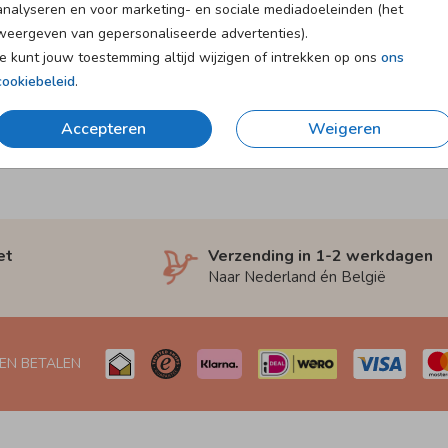
analyseren en voor marketing- en sociale mediadoeleinden (het
weergeven van gepersonaliseerde advertenties).
Je kunt jouw toestemming altijd wijzigen of intrekken op ons
ons
cookiebeleid
.
Accepteren
Weigeren
et
Verzending in 1-2 werkdagen
Naar Nederland én België
 EN BETALEN