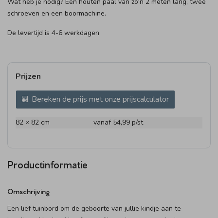
Wat heb je nodig? Een houten paal van zo'n 2 meten lang, twee
schroeven en een boormachine.
De levertijd is 4-6 werkdagen
Prijzen
Bereken de prijs met onze prijscalculator
82 × 82 cm
vanaf 54,99
p/st
Productinformatie
Omschrijving
Een lief tuinbord om de geboorte van jullie kindje aan te