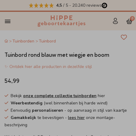
4,5
/ 5
-
20.240
reviews
0
Tuinborden
Tuinbord
Tuinbord rond blauw met wiegje en boom
✨ Ontdek hier alle producten in dezelfde stijl
54,99
Bekijk
onze complete collectie tuinborden
hier
Weerbestendig
(wel binnenhalen bij harde wind)
Eenvoudig
personaliseren
- op aanvraag in stijl van kaartje
Gemakkelijk
te bevestigen -
lees hier
onze montage-
beschrijving