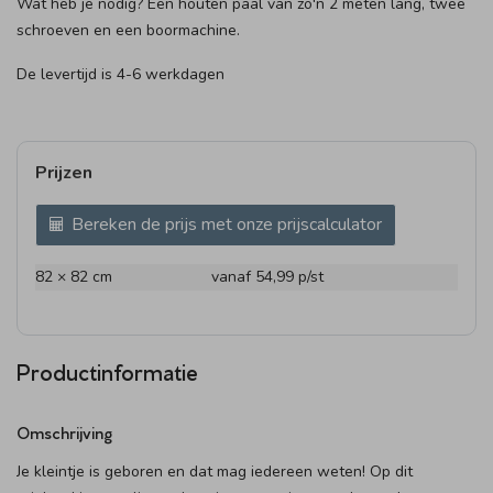
Wat heb je nodig? Een houten paal van zo'n 2 meten lang, twee
schroeven en een boormachine.
De levertijd is 4-6 werkdagen
Prijzen
Bereken de prijs met onze prijscalculator
82 × 82 cm
vanaf 54,99
p/st
Productinformatie
Omschrijving
Je kleintje is geboren en dat mag iedereen weten! Op dit