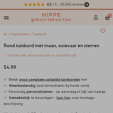
4,5
/ 5
-
20.240
reviews
0
Tuinborden
Tuinbord
Rond tuinbord met maan, ooievaar en sterren
✨ Ontdek hier alle producten in dezelfde stijl
54,99
Bekijk
onze complete collectie tuinborden
hier
Weerbestendig
(wel binnenhalen bij harde wind)
Eenvoudig
personaliseren
- op aanvraag in stijl van kaartje
Gemakkelijk
te bevestigen -
lees hier
onze montage-
beschrijving