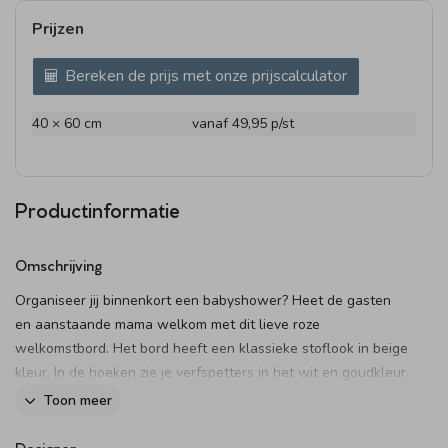
Prijzen
Bereken de prijs met onze prijscalculator
40 × 60 cm
vanaf 49,95
p/st
Productinformatie
Omschrijving
Organiseer jij binnenkort een babyshower? Heet de gasten
en aanstaande mama welkom met dit lieve roze
welkomstbord. Het bord heeft een klassieke stoflook in beige
kleur. In de hoeken zie je verfspetters in het wit en goudkleur.
Pas het ontwerp gemakkelijk aan in onze online editor.
Toon meer
Dit product maakt onderdeel uit van
deze set
.
Designer