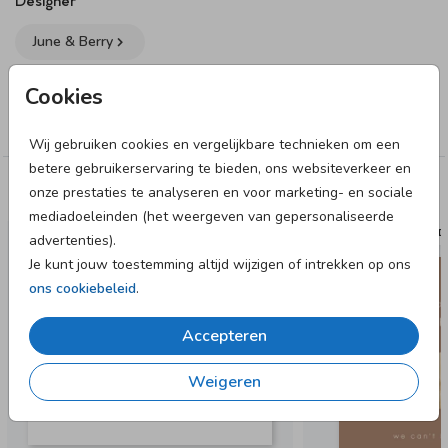
June & Berry
Collectie
Cookies
Welkomstbord babyshower
Wij gebruiken cookies en vergelijkbare technieken om een
betere gebruikerservaring te bieden, ons websiteverkeer en
onze prestaties te analyseren en voor marketing- en sociale
Deze designs vind je misschien ook leuk
mediadoeleinden (het weergeven van gepersonaliseerde
UITNOD
advertenties).
Je kunt jouw toestemming altijd wijzigen of intrekken op ons
ons cookiebeleid
.
Accepteren
Weigeren