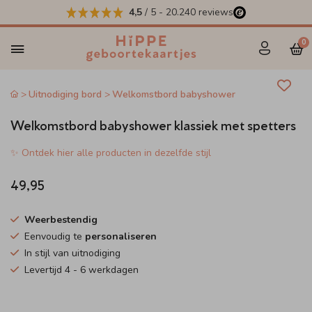
4,5
/ 5
-
20.240
reviews
0
Uitnodiging bord
Welkomstbord babyshower
Welkomstbord babyshower klassiek met spetters
✨ Ontdek hier alle producten in dezelfde stijl
49,95
Weerbestendig
Eenvoudig te
personaliseren
In stijl van uitnodiging
Levertijd 4 - 6 werkdagen