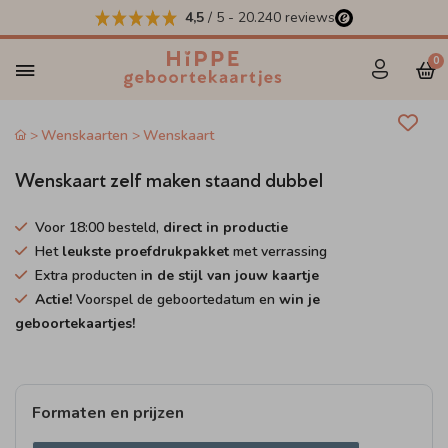
4,5
/ 5
-
20.240
reviews
0
Wenskaarten
Wenskaart
Wenskaart zelf maken staand dubbel
Voor 18:00 besteld,
direct in productie
Het
leukste proefdrukpakket
met verrassing
Extra producten i
n de stijl van jouw kaartje
Actie!
Voorspel de geboortedatum en
win je
geboortekaartjes!
Formaten en prijzen