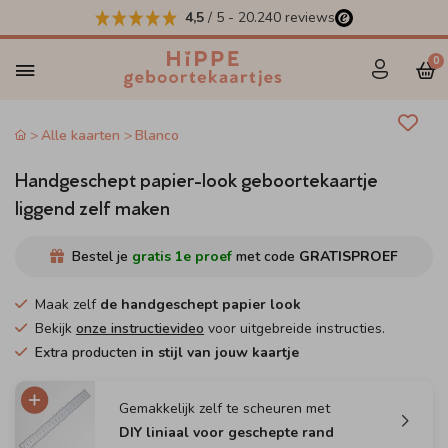
4,5
/ 5
-
20.240
reviews
0
Alle kaarten
Blanco
Handgeschept papier-look geboortekaartje
liggend zelf maken
Bestel je
gratis 1e proef
met code
GRATISPROEF
Maak zelf
de handgeschept papier look
Bekijk
onze instructievideo
voor uitgebreide instructies.
Extra producten
in stijl van jouw kaartje
Gemakkelijk zelf te scheuren met
DIY liniaal voor geschepte rand