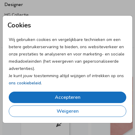
Designer
HG Collectie
Cookies
Collectie
Blanco uitnodiging
Wij gebruiken cookies en vergelijkbare technieken om een
betere gebruikerservaring te bieden, ons websiteverkeer en
onze prestaties te analyseren en voor marketing- en sociale
Deze designs vind je misschien ook leuk
mediadoeleinden (het weergeven van gepersonaliseerde
advertenties).
Je kunt jouw toestemming altijd wijzigen of intrekken op ons
ons cookiebeleid
.
Accepteren
Weigeren