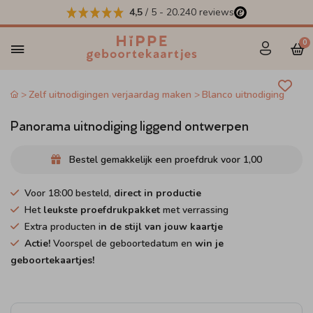
4,5
/ 5
-
20.240
reviews
0
Zelf uitnodigingen verjaardag maken
Blanco uitnodiging
Panorama uitnodiging liggend ontwerpen
Bestel gemakkelijk een proefdruk voor
1,00
Voor 18:00 besteld,
direct in productie
Het
leukste proefdrukpakket
met verrassing
Extra producten i
n de stijl van jouw kaartje
Actie!
Voorspel de geboortedatum en
win je
geboortekaartjes!