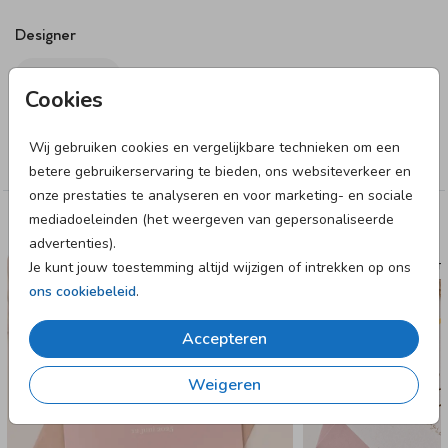
Designer
Zo Joann
Cookies
Collectie
Wij gebruiken cookies en vergelijkbare technieken om een
Meisje
betere gebruikerservaring te bieden, ons websiteverkeer en
onze prestaties te analyseren en voor marketing- en sociale
mediadoeleinden (het weergeven van gepersonaliseerde
Deze designs vind je misschien ook leuk
advertenties).
Je kunt jouw toestemming altijd wijzigen of intrekken op ons
GEBOORTEKAARTJE
GEBOORTE
ons cookiebeleid
.
Accepteren
Weigeren