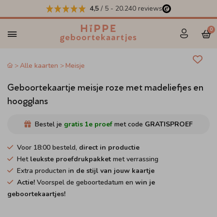
4,5
/ 5
-
20.240
reviews
0
Alle kaarten
Meisje
Geboortekaartje meisje roze met madeliefjes en
hoogglans
Bestel je
gratis 1e proef
met code
GRATISPROEF
Voor 18:00 besteld,
direct in productie
Het
leukste proefdrukpakket
met verrassing
Extra producten i
n de stijl van jouw kaartje
Actie!
Voorspel de geboortedatum en
win je
geboortekaartjes!