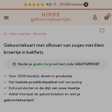
4,5
/ 5
-
20.240
reviews
0
Alle kaarten
Broertje
Geboortekaart met silhouet van zusjes met klein
broertje in bakfiets
Bestel je
gratis 1e proef
met code
GRATISPROEF
Voor 18:00 besteld,
direct in productie
Het
leukste proefdrukpakket
met verrassing
Extra producten i
n de stijl van jouw kaartje
Actie!
Voorspel de geboortedatum en
win je
geboortekaartjes!