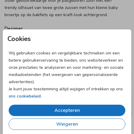
Stoer geboortekaartje voor je pasgeboren zoon met een
trendy silhouet van twee grote zussen met hun kleine baby
broertje op de bakfiets op een kraft-look achtergrond.
Designer
Cookies
Anet illustratie
Wij gebruiken cookies en vergelijkbare technieken om een
Collectie
betere gebruikerservaring te bieden, ons websiteverkeer en
Broertje
onze prestaties te analyseren en voor marketing- en sociale
mediadoeleinden (het weergeven van gepersonaliseerde
advertenties).
Deze designs vind je misschien ook leuk
Je kunt jouw toestemming altijd wijzigen of intrekken op ons
ons cookiebeleid
.
GEBOORTEKAARTJE
Accepteren
Weigeren