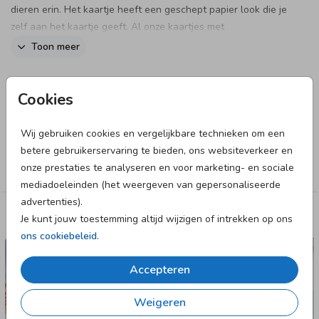
dieren erin. Het kaartje heeft een geschept papier look die je
zelf aan het kaartje geeft. Al onze kaartjes met
handgeschept papier vind je
hier
.
Toon meer
Let hierbij op de volgende dingen:
Designer
Cookies
- De kaarten moeten zelf worden uitgesneden om de look
Anet illustratie
van handgeschept papier te creëren.
Wij gebruiken cookies en vergelijkbare technieken om een
- Kies uit onze twee beschikbare formaten:
Collectie
betere gebruikerservaring te bieden, ons websiteverkeer en
1. Eindformaat 11 x 17 cm (oorspronkelijk 14 x 21 cm)
onze prestaties te analyseren en voor marketing- en sociale
Jongen
2. Eindformaat 10 x 15 cm (oorspronkelijk 11 x 17 cm)
mediadoeleinden (het weergeven van gepersonaliseerde
- Het papier heeft een klassieke handgeschept papier-look
advertenties).
en is geen echt handgeschept papier.
Je kunt jouw toestemming altijd wijzigen of intrekken op ons
Deze designs vind je misschien ook leuk
- Aanbeveling: bestel 5 extra kaarten om snijfouten te
ons cookiebeleid
.
compenseren.
- Je kan een proefdruk bestellen van dit kaartje.
Accepteren
Weigeren