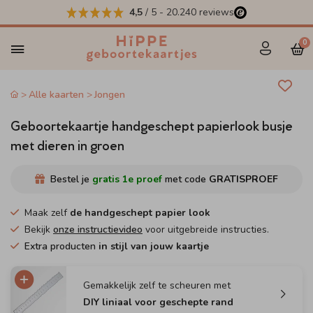
4,5
/ 5
-
20.240
reviews
0
Alle kaarten
Jongen
Geboortekaartje handgeschept papierlook busje
met dieren in groen
Bestel je
gratis 1e proef
met code
GRATISPROEF
Maak zelf
de handgeschept papier look
Bekijk
onze instructievideo
voor uitgebreide instructies.
Extra producten
in stijl van jouw kaartje
Gemakkelijk zelf te scheuren met
DIY liniaal voor geschepte rand