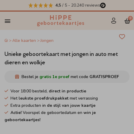
4,5
/ 5
-
20.240
reviews
0
Alle kaarten
Jongen
Unieke geboortekaart met jongen in auto met
dieren en wolkje
Bestel je
gratis 1e proef
met code
GRATISPROEF
Voor 18:00 besteld,
direct in productie
Het
leukste proefdrukpakket
met verrassing
Extra producten i
n de stijl van jouw kaartje
Actie!
Voorspel de geboortedatum en
win je
geboortekaartjes!