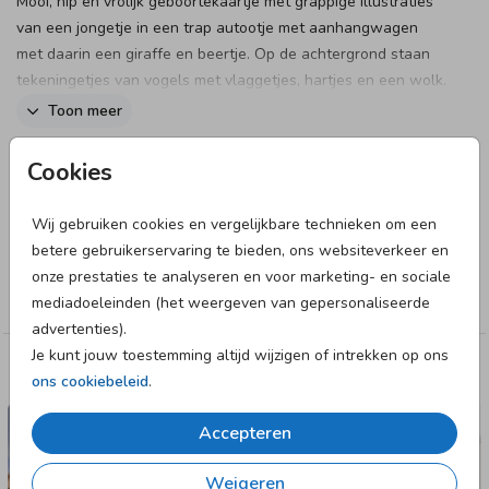
Mooi, hip en vrolijk geboortekaartje met grappige illustraties
van een jongetje in een trap autootje met aanhangwagen
met daarin een giraffe en beertje. Op de achtergrond staan
tekeningetjes van vogels met vlaggetjes, hartjes en een wolk.
Toon meer
Maak je bestelling compleet:
Designer
Cookies
Anet illustratie
Wij gebruiken cookies en vergelijkbare technieken om een
betere gebruikerservaring te bieden, ons websiteverkeer en
Collectie
onze prestaties te analyseren en voor marketing- en sociale
Jongen
mediadoeleinden (het weergeven van gepersonaliseerde
advertenties).
Enveloppen vooraf
Sluitzegels
Je kunt jouw toestemming altijd wijzigen of intrekken op ons
Deze designs vind je misschien ook leuk
ons cookiebeleid
.
Accepteren
Weigeren