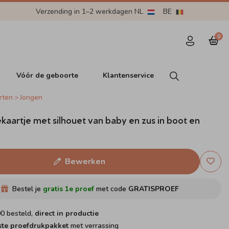
Verzending in 1–2 werkdagen NL
BE
0
Vóór de geboorte
Klantenservice
rten
Jongen
aartje met silhouet van baby en zus in boot en
Bewerken
Bestel je
gratis 1e proef
met code
GRATISPROEF
00 besteld,
direct in productie
ste proefdrukpakket
met verrassing