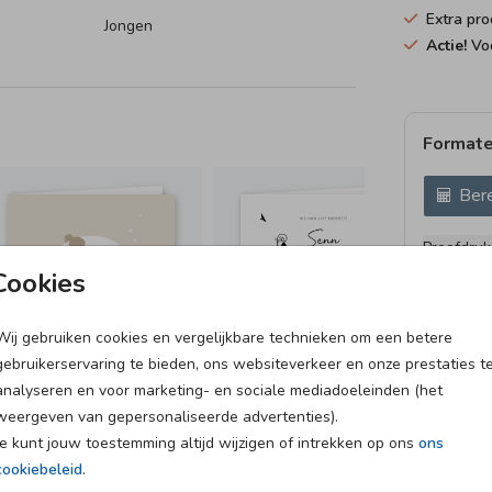
Extra pro
het
Jongen
Actie!
Voo
Formate
Bere
Proefdruk
11 × 11 c
Cookies
12 × 12 c
13 × 13 c
Wij gebruiken cookies en vergelijkbare technieken om een betere
gebruikerservaring te bieden, ons websiteverkeer en onze prestaties t
15 × 15 c
analyseren en voor marketing- en sociale mediadoeleinden (het
Envelopp
weergeven van gepersonaliseerde advertenties).
Je kunt jouw toestemming altijd wijzigen of intrekken op ons
ons
cookiebeleid
.