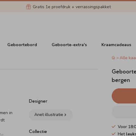
Gratis 1e proefdruk + verrassingspakket
Geboortebord
Geboorte-extra's
Kraamcadeaus
Alle kaa
Geboortek
bergen
Designer
amen in
Anet illustratie
rdt
Voor 18:
Collectie
Het
leuk
de