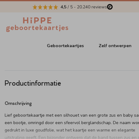
4,5
/ 5
-
20.240
reviews
Geboortekaartjes
Zelf ontwerpen
Productinformatie
Omschrijving
Lief geboortekaartje met een silhouet van een grote zus en baby s
een bootje, omringd door een sfeervol berglandschap. De naam wo
gedrukt in luxe goudfolie, wat het kaartje een warme en elegante
uitstraling geeft. Een bijzonder ontwerp dat de band tussen zus en 