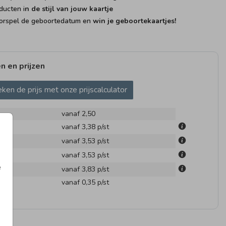
ducten i
n de stijl van jouw kaartje
rspel de geboortedatum en
win je geboortekaartjes!
n en prijzen
ken de prijs met onze prijscalculator
vanaf 2,50
m
vanaf 3,38
p/st
m
vanaf 3,53
p/st
m
vanaf 3,53
p/st
e
m
vanaf 3,83
p/st
en
vanaf 0,35
p/st