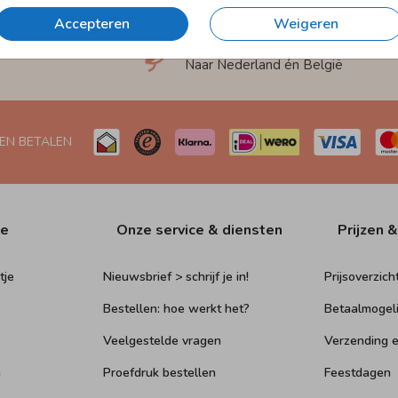
Accepteren
Weigeren
et
Verzending in 1-2 werkdagen
Naar Nederland én België
 EN BETALEN
ie
Onze service & diensten
Prijzen &
tje
Nieuwsbrief > schrijf je in!
Prijsoverzich
Bestellen: hoe werkt het?
Betaalmogel
Veelgestelde vragen
Verzending e
n
Proefdruk bestellen
Feestdagen