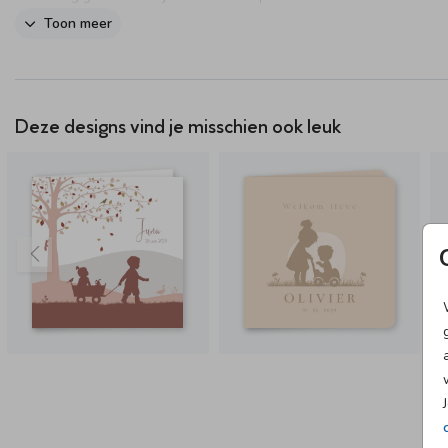
pasgeboren baby op een liefdevolle manier vastlegt. Personaliseer 
Toon meer
kaartje eenvoudig in de online editor.
Deze designs vind je misschien ook leuk