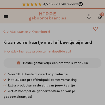
4,5
/ 5
-
20.240
reviews
0
Alle kaarten
Kraamborrel
Kraamborrel kaartje met lief beertje bij mand
✨ Ontdek hier alle producten in dezelfde stijl
Bestel gemakkelijk een proefdruk voor
2,50
Voor 18:00 besteld,
direct in productie
Het
leukste proefdrukpakket
met verrassing
Extra producten i
n de stijl van jouw kaartje
Actie!
Voorspel de geboortedatum en
win je
geboortekaartjes!