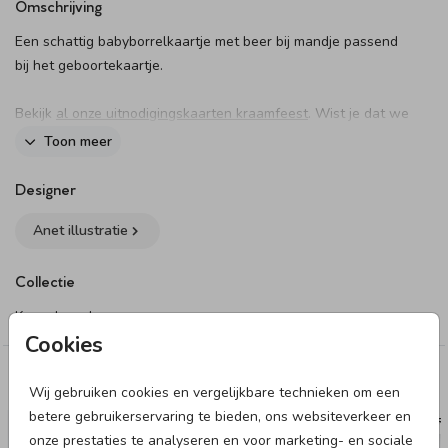
Omschrijving
Een schattig babyborrelkaartje met beer bij mandje passend
bij het geboortekaartje.
Bekijk
al onze uitnodigingskaarten kraamfeest
. Wist je dat we
op aanvraag een babyborrelkaartje in de stijl van je
Toon meer
geboortekaartje klaar kunnen zetten?
Designer
Dit product maakt onderdeel uit van
deze set
.
Anet illustratie
Collectie
Kraamborrel
Cookies
Deze designs vind je misschien ook leuk
Wij gebruiken cookies en vergelijkbare technieken om een
betere gebruikerservaring te bieden, ons websiteverkeer en
RAAMBORD
KRAAMBOR
onze prestaties te analyseren en voor marketing- en sociale