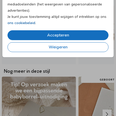
mediadoeleinden (het weergeven van gepersonaliseerde
advertenties).
Je kunt jouw toestemming altijd wijzigen of intrekken op ons
ons cookiebeleid
.
Accepteren
Weigeren
Nog meer in deze stijl
GEBOORTE