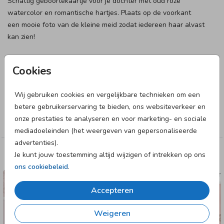
Schattig geboortekaartje voor je dochter met oud roze
watercolor en romantische hartjes. Plaats op de voorkant
een mooie foto van de kleine meid zodat iedereen haar alvast
kan zien!
Designer
Cookies
Babyjewels Geboortekaarten
Wij gebruiken cookies en vergelijkbare technieken om een
Collectie
betere gebruikerservaring te bieden, ons websiteverkeer en
onze prestaties te analyseren en voor marketing- en sociale
Meisje
mediadoeleinden (het weergeven van gepersonaliseerde
advertenties).
Je kunt jouw toestemming altijd wijzigen of intrekken op ons
Deze designs vind je misschien ook leuk
ons cookiebeleid
.
GEBOORTEKAARTJE
GEBOORTE
Accepteren
Weigeren