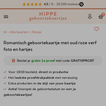
4,5
/ 5
-
20.240
reviews
0
Alle kaarten
Meisje
Romantisch geboortekaartje met oud roze verf
foto en hartjes
Bestel je
gratis 1e proef
met code
GRATISPROEF
Voor 18:00 besteld,
direct in productie
Het
leukste proefdrukpakket
met verrassing
Extra producten i
n de stijl van jouw kaartje
Actie!
Voorspel de geboortedatum en
win je
geboortekaartjes!