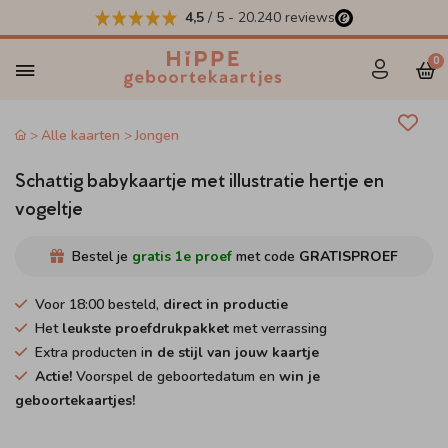
4,5
/ 5
-
20.240
reviews
0
Alle kaarten
Jongen
Schattig babykaartje met illustratie hertje en
vogeltje
Bestel je
gratis 1e proef
met code
GRATISPROEF
Voor 18:00 besteld,
direct in productie
Het
leukste proefdrukpakket
met verrassing
Extra producten i
n de stijl van jouw kaartje
Actie!
Voorspel de geboortedatum en
win je
geboortekaartjes!