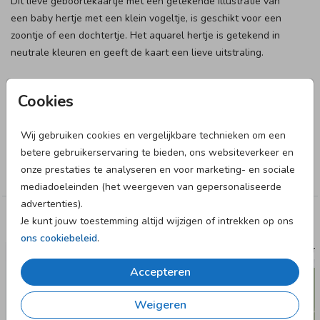
Dit lieve geboortekaartje met een getekende illustratie van
een baby hertje met een klein vogeltje, is geschikt voor een
zoontje of een dochtertje. Het aquarel hertje is getekend in
neutrale kleuren en geeft de kaart een lieve uitstraling.
Designer
Cookies
JilleJille
Wij gebruiken cookies en vergelijkbare technieken om een
Collectie
betere gebruikerservaring te bieden, ons websiteverkeer en
onze prestaties te analyseren en voor marketing- en sociale
Jongen
mediadoeleinden (het weergeven van gepersonaliseerde
advertenties).
Je kunt jouw toestemming altijd wijzigen of intrekken op ons
Deze designs vind je misschien ook leuk
ons cookiebeleid
.
GEBOORTEKAARTJE
GEBOORTE
Accepteren
Weigeren