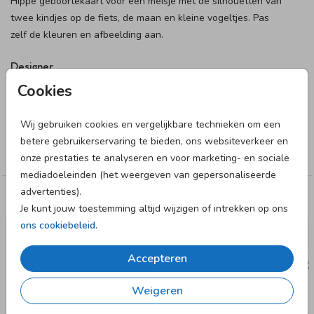
Hippe geboortekaart voor een meisje met de silhouetten van
twee kindjes op de fiets, de maan en kleine vogeltjes. Pas
zelf de kleuren en afbeelding aan.
Designer
Cookies
JilleJille
Wij gebruiken cookies en vergelijkbare technieken om een
Collectie
betere gebruikerservaring te bieden, ons websiteverkeer en
Meisje
onze prestaties te analyseren en voor marketing- en sociale
mediadoeleinden (het weergeven van gepersonaliseerde
advertenties).
Deze designs vind je misschien ook leuk
Je kunt jouw toestemming altijd wijzigen of intrekken op ons
ons cookiebeleid
.
GEBOORTEKAARTJE
Accepteren
Weigeren