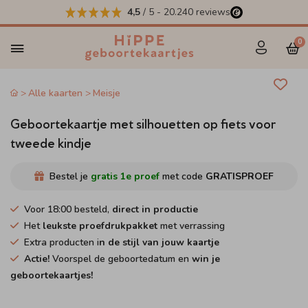
4,5
/ 5
-
20.240
reviews
0
Alle kaarten
Meisje
Geboortekaartje met silhouetten op fiets voor
tweede kindje
Bestel je
gratis 1e proef
met code
GRATISPROEF
Voor 18:00 besteld,
direct in productie
Het
leukste proefdrukpakket
met verrassing
Extra producten i
n de stijl van jouw kaartje
Actie!
Voorspel de geboortedatum en
win je
geboortekaartjes!