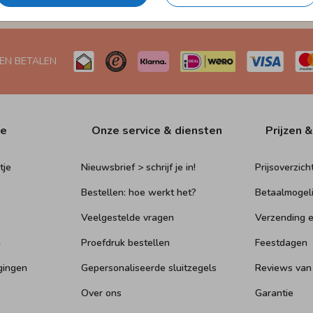
Naar Nederland én België
 EN BETALEN
ie
Onze service & diensten
Prijzen &
tje
Nieuwsbrief > schrijf je in!
Prijsoverzich
Bestellen: hoe werkt het?
Betaalmogel
Veelgestelde vragen
Verzending e
n
Proefdruk bestellen
Feestdagen
gingen
Gepersonaliseerde sluitzegels
Reviews van
Over ons
Garantie