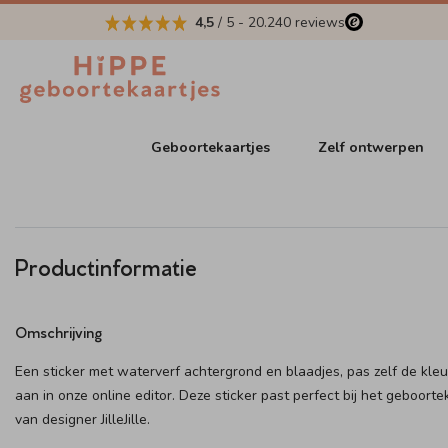
4,5
/ 5
-
20.240
reviews
Geboortekaartjes
Zelf ontwerpen
Productinformatie
Omschrijving
Een sticker met waterverf achtergrond en blaadjes, pas zelf de kle
aan in onze online editor. Deze sticker past perfect bij het geboorte
van designer JilleJille.