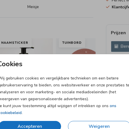
Perfect 
Meisje
Klantcij
Prijzen
NAAMSTICKER
TUINBORD
TU
Bere
21 × 30 c
Cookies
Wij gebruiken cookies en vergelijkbare technieken om een betere
gebruikerservaring te bieden, ons websiteverkeer en onze prestaties t
analyseren en voor marketing- en sociale mediadoeleinden (het
weergeven van gepersonaliseerde advertenties).
Je kunt jouw toestemming altijd wijzigen of intrekken op ons
ons
cookiebeleid
.
et
Verzending in 1-2 werkdagen
Accepteren
Weigeren