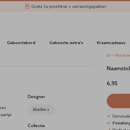
Gratis 1e proefdruk + verrassingspakket
Geboortebord
Geboorte-extra's
Kraamcadeaus
Alle kaa
Naamstick
6,95
Designer
uren
JilleJille
kaartje
Eenvoudi
Finishin
Collectie