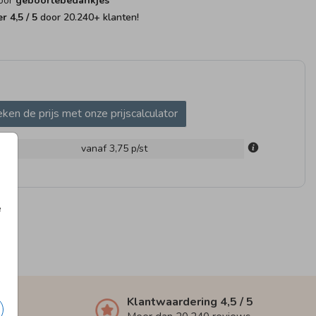
voor
geboortebedankjes
fer
4,5
/ 5
door
20.240
+ klanten!
INBORD
TUINBORD
RAAMS
ken de prijs met onze prijscalculator
m
vanaf 3,75
p/st
e
Klantwaardering
4,5
/ 5