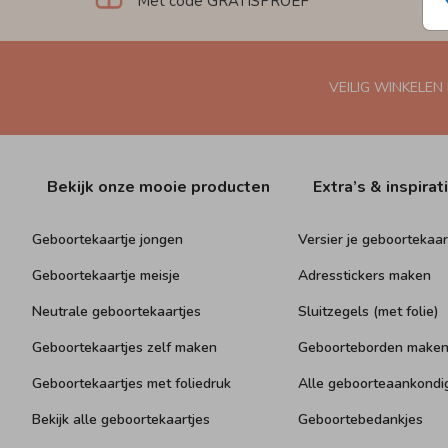
Met code GRATISPROEF
VEILIG WINKELEN
Bekijk onze mooie producten
Extra’s & inspirat
Geboortekaartje jongen
Versier je geboortekaar
Geboortekaartje meisje
Adresstickers maken
Neutrale geboortekaartjes
Sluitzegels (met folie)
Geboortekaartjes zelf maken
Geboorteborden make
Geboortekaartjes met foliedruk
Alle geboorteaankondi
Bekijk alle geboortekaartjes
Geboortebedankjes