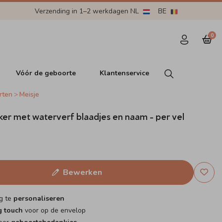
Verzending in 1–2 werkdagen NL
BE
0
Vóór de geboorte
Klantenservice
rten
Meisje
er met waterverf blaadjes en naam - per vel
Bewerken
g te
personaliseren
g touch
voor op de envelop