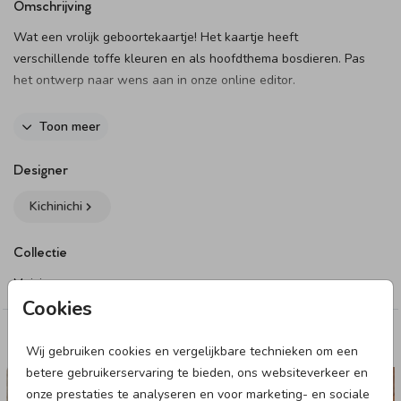
Omschrijving
Wat een vrolijk geboortekaartje! Het kaartje heeft
verschillende toffe kleuren en als hoofdthema bosdieren. Pas
het ontwerp naar wens aan in onze online editor.
Dit product maakt onderdeel uit van
deze set
.
Toon meer
Designer
Kichinichi
Collectie
Meisje
Cookies
Deze designs vind je misschien ook leuk
Wij gebruiken cookies en vergelijkbare technieken om een
betere gebruikerservaring te bieden, ons websiteverkeer en
GEBOORTEKAARTJE
onze prestaties te analyseren en voor marketing- en sociale