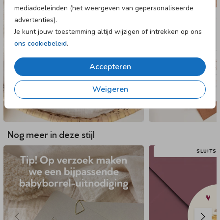
mediadoeleinden (het weergeven van gepersonaliseerde
advertenties).
Je kunt jouw toestemming altijd wijzigen of intrekken op ons
ons cookiebeleid
.
Accepteren
Weigeren
Nog meer in deze stijl
SLUITS