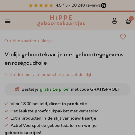
4,5
/ 5
-
20.240
reviews
0
Alle kaarten
Meisje
Vrolijk geboortekaartje met geboortegegevens
en roségoudfolie
✨ Ontdek hier alle producten in dezelfde stijl
Bestel je
gratis 1e proef
met code
GRATISPROEF
Voor 18:00 besteld,
direct in productie
Het
leukste proefdrukpakket
met verrassing
Extra producten i
n de stijl van jouw kaartje
Actie!
Voorspel de geboortedatum en
win je
geboortekaartjes!