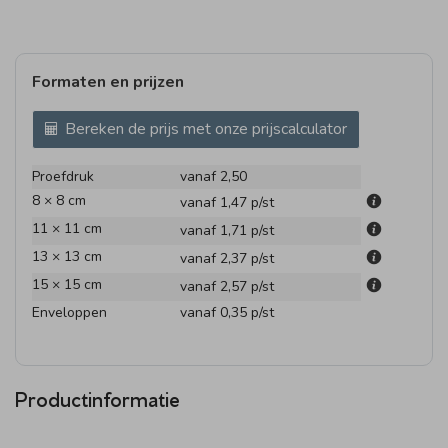
Formaten en prijzen
Bereken de prijs met onze prijscalculator
Proefdruk
vanaf 2,50
8 × 8 cm
vanaf 1,47
p/st
11 × 11 cm
vanaf 1,71
p/st
13 × 13 cm
vanaf 2,37
p/st
15 × 15 cm
vanaf 2,57
p/st
Enveloppen
vanaf 0,35
p/st
Productinformatie