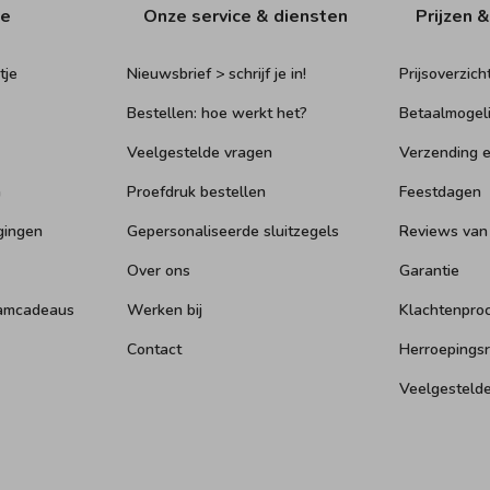
ie
Onze service & diensten
Prijzen &
tje
Nieuwsbrief > schrijf je in!
Prijsoverzich
Bestellen: hoe werkt het?
Betaalmogel
Veelgestelde vragen
Verzending e
n
Proefdruk bestellen
Feestdagen
gingen
Gepersonaliseerde sluitzegels
Reviews van
Over ons
Garantie
aamcadeaus
Werken bij
Klachtenpro
Contact
Herroepings
Veelgesteld