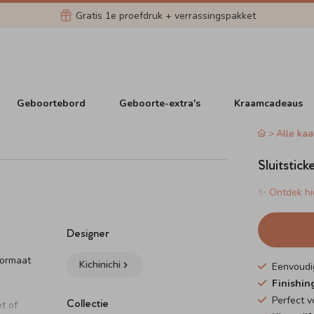
Gratis 1e proefdruk + verrassingspakket
Geboortebord
Geboorte-extra's
Kraamcadeaus
Alle kaa
Sluitstick
✨ Ontdek hie
Designer
formaat
Kichinichi
Eenvoudi
Finishin
Perfect 
Collectie
t of