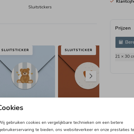
Klantcij
Sluitstickers
Prijzen
uw
Bere
iegje.
SLUITSTICKER
SLUITSTICKER
SL
 in
21 × 30 c
Cookies
Wij gebruiken cookies en vergelijkbare technieken om een betere
gebruikerservaring te bieden, ons websiteverkeer en onze prestaties t