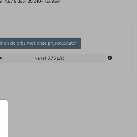
fer
4,5
/ 5
door
20.240
+ klanten!
ken de prijs met onze prijscalculator
UITSTICKER
SLUITSTICKER
SLUIT
m
vanaf 3,75
p/st
e