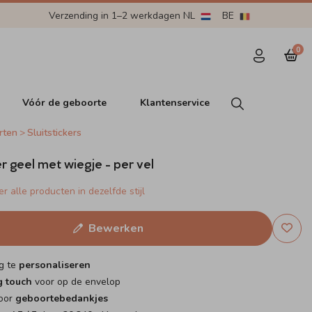
Verzending in 1–2 werkdagen NL
BE
0
Vóór de geboorte
Klantenservice
rten
Sluitstickers
er geel met wiegje - per vel
r alle producten in dezelfde stijl
Bewerken
g te
personaliseren
g touch
voor op de envelop
voor
geboortebedankjes