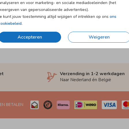
analyseren en voor marketing- en sociale mediadoeleinden (het
weergeven van gepersonaliseerde advertenties).
Je kunt jouw toestemming altijd wijzigen of intrekken op ons
ons
cookiebeleid
.
Accepteren
Weigeren
et
Verzending in 1-2 werkdagen
Naar Nederland én België
 EN BETALEN