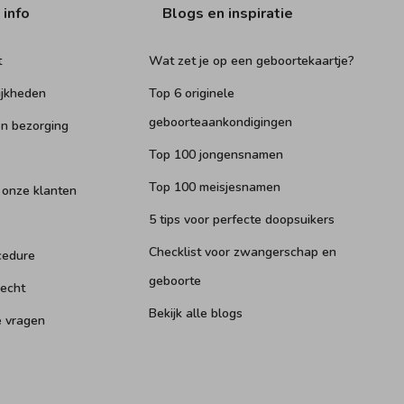
 info
Blogs en inspiratie
t
Wat zet je op een geboortekaartje?
ijkheden
Top 6 originele
geboorteaankondigingen
n bezorging
Top 100 jongensnamen
Top 100 meisjesnamen
 onze klanten
5 tips voor perfecte doopsuikers
Checklist voor zwangerschap en
cedure
geboorte
recht
Bekijk alle blogs
e vragen