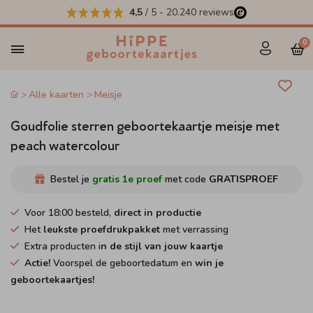
4,5
/ 5
-
20.240
reviews
0
Alle kaarten
Meisje
Goudfolie sterren geboortekaartje meisje met
peach watercolour
Bestel je
gratis 1e proef
met code
GRATISPROEF
Voor 18:00 besteld,
direct in productie
Het
leukste proefdrukpakket
met verrassing
Extra producten i
n de stijl van jouw kaartje
Actie!
Voorspel de geboortedatum en
win je
geboortekaartjes!