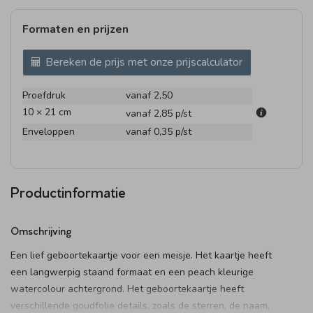
Formaten en prijzen
Bereken de prijs met onze prijscalculator
Proefdruk
vanaf 2,50
10 × 21 cm
vanaf 2,85
p/st
Enveloppen
vanaf 0,35
p/st
Productinformatie
Omschrijving
Een lief geboortekaartje voor een meisje. Het kaartje heeft
een langwerpig staand formaat en een peach kleurige
watercolour achtergrond. Het geboortekaartje heeft
verschillende goudfolie details, zoals de sterren, de naam,