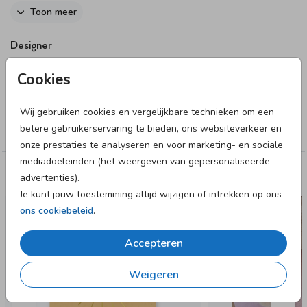
het maantje en de geboortedatum. Pas het kaartje naar wens
Toon meer
aan in onze online editor.
Designer
LIEVEZ
Cookies
Collectie
Wij gebruiken cookies en vergelijkbare technieken om een
betere gebruikerservaring te bieden, ons websiteverkeer en
Meisje
onze prestaties te analyseren en voor marketing- en sociale
mediadoeleinden (het weergeven van gepersonaliseerde
advertenties).
Deze designs vind je misschien ook leuk
Je kunt jouw toestemming altijd wijzigen of intrekken op ons
ons cookiebeleid
.
Accepteren
Weigeren