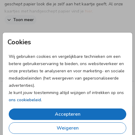
geschept papier look die je zelf aan het kaartje geeft. Al onze
kaartjes met handgeschept papier vind je
hier
.
Toon meer
Let hierbij op de volgende dingen:
Designer
- De kaarten moeten zelf worden uitgesneden om de look
Cookies
van handgeschept papier te creëren.
Made for Moments
- Kies uit onze twee beschikbare formaten:
Wij gebruiken cookies en vergelijkbare technieken om een
1. Eindformaat 11 x 17 cm (oorspronkelijk 14 x 21 cm)
Collectie
betere gebruikerservaring te bieden, ons websiteverkeer en
2. Eindformaat 10 x 15 cm (oorspronkelijk 11 x 17 cm)
onze prestaties te analyseren en voor marketing- en sociale
Meisje
- Het papier heeft een klassieke handgeschept papier-look
mediadoeleinden (het weergeven van gepersonaliseerde
en is geen echt handgeschept papier.
advertenties).
- Aanbeveling: bestel 5 extra kaarten om snijfouten te
Je kunt jouw toestemming altijd wijzigen of intrekken op ons
Deze designs vind je misschien ook leuk
compenseren.
ons cookiebeleid
.
- Je kan een proefdruk bestellen van dit kaartje.
#sharon
Accepteren
Weigeren