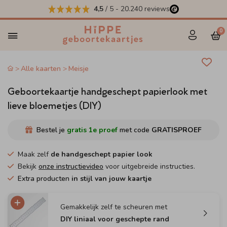
4,5
/ 5
-
20.240
reviews
0
Alle kaarten
Meisje
Geboortekaartje handgeschept papierlook met
lieve bloemetjes (DIY)
Bestel je
gratis 1e proef
met code
GRATISPROEF
Maak zelf
de handgeschept papier look
Bekijk
onze instructievideo
voor uitgebreide instructies.
Extra producten
in stijl van jouw kaartje
Gemakkelijk zelf te scheuren met
DIY liniaal voor geschepte rand