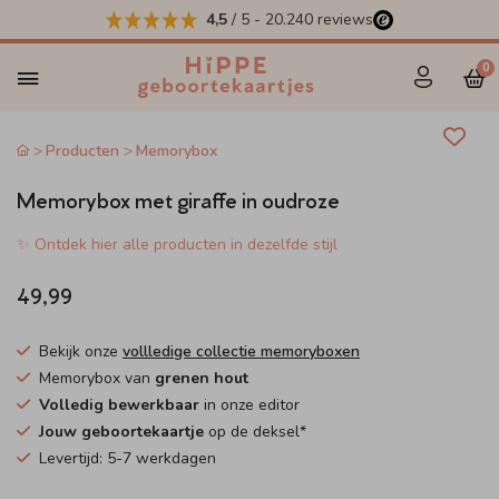
4,5
/ 5
-
20.240
reviews
0
Producten
Memorybox
Memorybox met giraffe in oudroze
✨ Ontdek hier alle producten in dezelfde stijl
49,99
Bekijk onze
vollledige collectie memoryboxen
Memorybox van
grenen hout
Volledig bewerkbaar
in onze editor
Jouw geboortekaartje
op de deksel*
Levertijd: 5-7 werkdagen