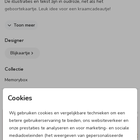
De illustraties en tekst zijn in oudroze, net als het
geboortekaartje. Leuk idee voor een kraamcadeautje!
Specificaties memorybox
Toon meer
- Materiaal: grenen hout
- Met klepdeksel
Designer
- Voorzien van handgrepen aan beide zijden
Blijkaartje
- Bedrukking rechtstreeks op het hout (geen sticker)
- Dit is een natuurproduct, de kleur kan enigszins variëren
Collectie
Dit product maakt onderdeel uit van
deze set
.
Memorybox
Cookies
Deze designs vind je misschien ook leuk
Wij gebruiken cookies en vergelijkbare technieken om een
MEMORYBOX
MEMOR
betere gebruikerservaring te bieden, ons websiteverkeer en
onze prestaties te analyseren en voor marketing- en sociale
mediadoeleinden (het weergeven van gepersonaliseerde