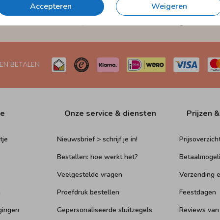
Accepteren
Weigeren
et
Verzending in 1-2 werkdagen
Naar Nederland én België
 EN BETALEN
ie
Onze service & diensten
Prijzen &
tje
Nieuwsbrief > schrijf je in!
Prijsoverzich
Bestellen: hoe werkt het?
Betaalmogel
Veelgestelde vragen
Verzending e
n
Proefdruk bestellen
Feestdagen
gingen
Gepersonaliseerde sluitzegels
Reviews van