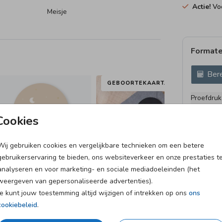
Actie!
Voo
olie-
Meisje
Formate
Bere
GEBOORTEKAARTJE
Proefdruk
11 × 11 c
Cookies
12 × 12 c
13 × 13 c
Wij gebruiken cookies en vergelijkbare technieken om een betere
15 × 15 c
gebruikerservaring te bieden, ons websiteverkeer en onze prestaties t
Envelopp
analyseren en voor marketing- en sociale mediadoeleinden (het
weergeven van gepersonaliseerde advertenties).
Je kunt jouw toestemming altijd wijzigen of intrekken op ons
ons
cookiebeleid
.