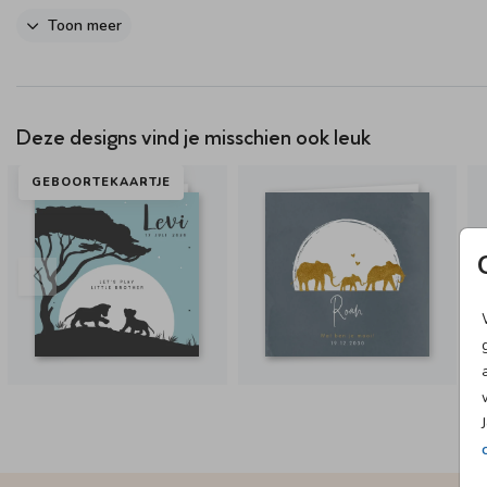
TIP! We hebben dit kaartje ook met écht folie. Bekijk
hier dit mooie f
Toon meer
geboortekaartje
.
Deze designs vind je misschien ook leuk
GEBOORTEKAARTJE