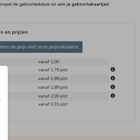
rspel de geboortedatum en
win je geboortekaartjes!
n en prijzen
ken de prijs met onze prijscalculator
vanaf 1,00
m
vanaf 1,79
p/st
m
vanaf 1,89
p/st
m
vanaf 1,89
p/st
m
vanaf 2,00
p/st
e
en
vanaf 0,35
p/st