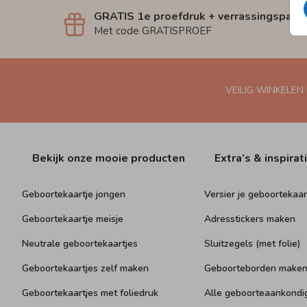
GRATIS 1e proefdruk + verrassingspakk
Met code GRATISPROEF
VEILIG WINKELEN
Bekijk onze mooie producten
Extra’s & inspirat
Geboortekaartje jongen
Versier je geboortekaar
Geboortekaartje meisje
Adresstickers maken
Neutrale geboortekaartjes
Sluitzegels (met folie)
Geboortekaartjes zelf maken
Geboorteborden make
Geboortekaartjes met foliedruk
Alle geboorteaankondi