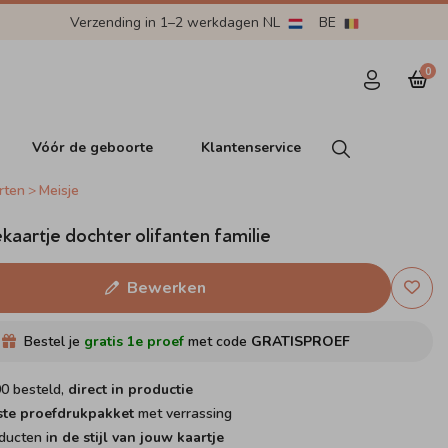
Verzending in 1–2 werkdagen NL
BE
0
Vóór de geboorte
Klantenservice
rten
Meisje
aartje dochter olifanten familie
Bewerken
Bestel je
gratis 1e proef
met code
GRATISPROEF
00 besteld,
direct in productie
ste proefdrukpakket
met verrassing
ducten i
n de stijl van jouw kaartje