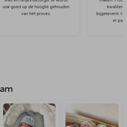
ook goed op de hoogte gehouden
kwaliteit 
van het proces.
bijgeleverd. Het
er passi
ram