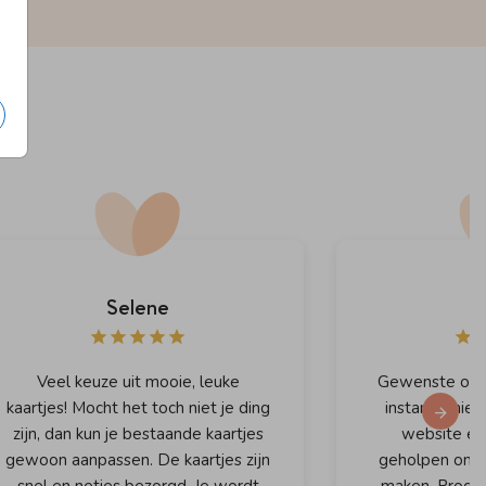
Selene
J
Veel keuze uit mooie, leuke
Gewenste ontw
kaartjes! Mocht het toch niet je ding
instantie nie
zijn, dan kun je bestaande kaartjes
website en
gewoon aanpassen. De kaartjes zijn
geholpen om d
snel en netjes bezorgd. Je wordt
maken. Produ