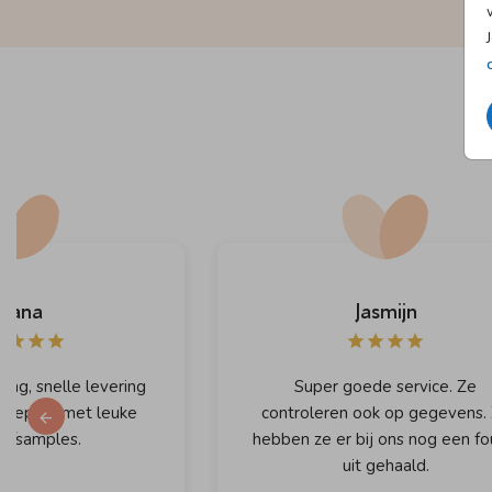
liana
Jasmijn
ring, snelle levering
Super goede service. Ze
ingepakt met leuke
controleren ook op gegevens.
es/samples.
hebben ze er bij ons nog een fo
uit gehaald.