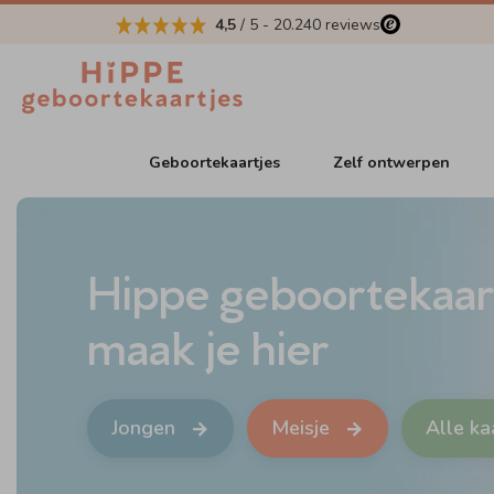
4,5
/ 5
-
20.240
reviews
Geboortekaartjes
Zelf ontwerpen
Hippe geboortekaar
maak je hier
Jongen
Meisje
Alle ka