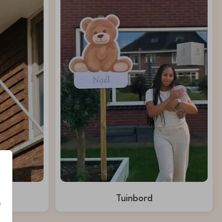
Tuinbord
e