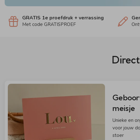
GRATIS 1e proefdruk + verrassing
Gem
Met code GRATISPROEF
Ont
Direct
Geboort
meisje
Unieke en or
voor jouw do
stoer