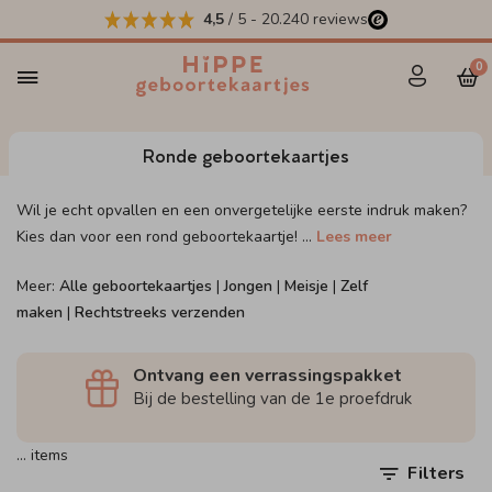
4,5
/ 5
-
20.240
reviews
0
Ronde geboortekaartjes
Wil je echt opvallen en een onvergetelijke eerste indruk maken?
Kies dan voor een rond geboortekaartje!
...
Lees meer
Meer:
Alle geboortekaartjes
|
Jongen
|
Meisje
|
Zelf
maken
|
Rechtstreeks verzenden
Ontvang een verrassingspakket
Bij de bestelling van de 1e proefdruk
…
items
Filters